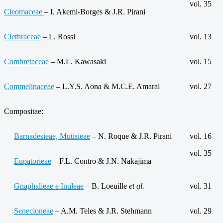
vol. 35
Cleomaceae
– I. Akemi-Borges & J.R. Pirani
Clethraceae
– L. Rossi
vol. 13
Combretaceae
– M.L. Kawasaki
vol. 15
Commelinaceae
– L.Y.S. Aona & M.C.E. Amaral
vol. 27
Compositae:
Barnadesieae, Mutisieae
– N. Roque & J.R. Pirani
vol. 16
vol. 35
Eupatorieae
– F.L. Contro & J.N. Nakajima
Gnaphalieae e Inuleae
– B. Loeuille
et al.
vol. 31
Senecioneae
– A.M. Teles & J.R. Stehmann
vol. 29