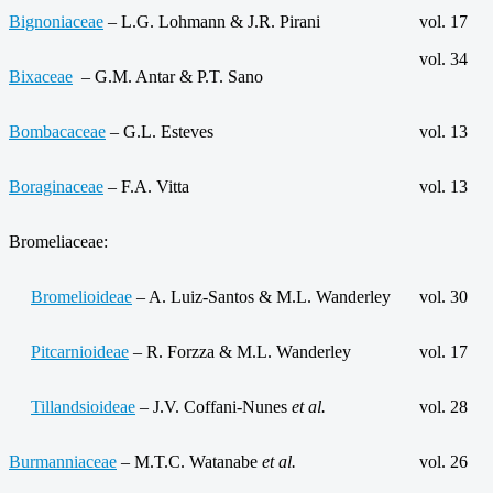
Bignoniaceae
– L.G. Lohmann & J.R. Pirani
vol. 17
vol. 34
Bixaceae
– G.M. Antar & P.T. Sano
Bombacaceae
– G.L. Esteves
vol. 13
Boraginaceae
– F.A. Vitta
vol. 13
Bromeliaceae:
Bromelioideae
– A. Luiz-Santos & M.L. Wanderley
vol. 30
Pitcarnioideae
– R. Forzza & M.L. Wanderley
vol. 17
Tillandsioideae
– J.V. Coffani-Nunes
et al.
vol. 28
Burmanniaceae
– M.T.C. Watanabe
et al.
vol. 26