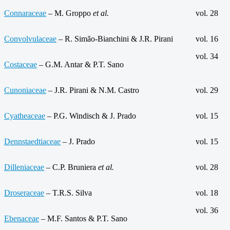
Connaraceae
– M. Groppo
et al.
vol. 28
Convolvulaceae
– R. Simão-Bianchini & J.R. Pirani
vol. 16
vol. 34
Costaceae
– G.M. Antar & P.T. Sano
Cunoniaceae
– J.R. Pirani & N.M. Castro
vol. 29
Cyatheaceae
– P.G. Windisch & J. Prado
vol. 15
Dennstaedtiaceae
– J. Prado
vol. 15
Dilleniaceae
– C.P. Bruniera
et al.
vol. 28
Droseraceae
– T.R.S. Silva
vol. 18
vol. 36
Ebenaceae
– M.F. Santos & P.T. Sano