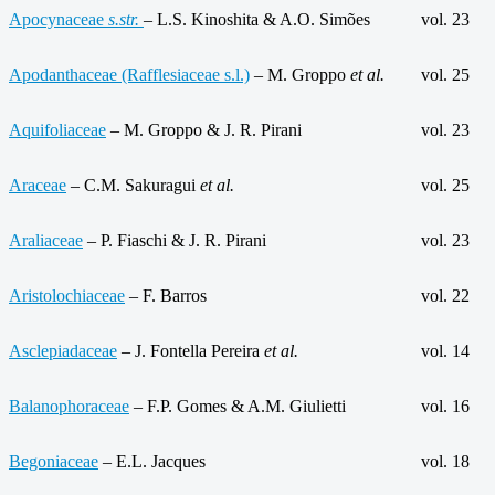
Apocynaceae
s.str.
– L.S. Kinoshita & A.O. Simões
vol. 23
Apodanthaceae (Rafflesiaceae s.l.)
– M. Groppo
et al.
vol. 25
Aquifoliaceae
– M. Groppo & J. R. Pirani
vol. 23
Araceae
– C.M. Sakuragui
et al.
vol. 25
Araliaceae
– P. Fiaschi & J. R. Pirani
vol. 23
Aristolochiaceae
– F. Barros
vol. 22
Asclepiadaceae
– J. Fontella Pereira
et al.
vol. 14
Balanophoraceae
– F.P. Gomes & A.M. Giulietti
vol. 16
Begoniaceae
– E.L. Jacques
vol. 18