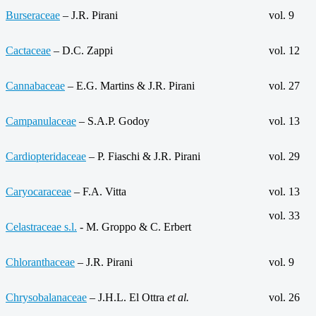
Burseraceae
– J.R. Pirani
vol. 9
Cactaceae
– D.C. Zappi
vol. 12
Cannabaceae
– E.G. Martins & J.R. Pirani
vol. 27
Campanulaceae
– S.A.P. Godoy
vol. 13
Cardiopteridaceae
– P. Fiaschi & J.R. Pirani
vol. 29
Caryocaraceae
– F.A. Vitta
vol. 13
vol. 33
Celastraceae s.l.
- M. Groppo & C. Erbert
Chloranthaceae
– J.R. Pirani
vol. 9
Chrysobalanaceae
– J.H.L. El Ottra
et al.
vol. 26